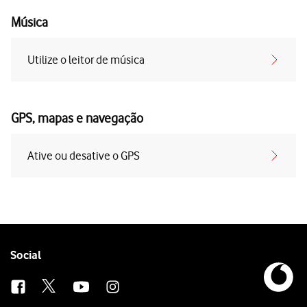
Música
Utilize o leitor de música
GPS, mapas e navegação
Ative ou desative o GPS
Follow
Social
us