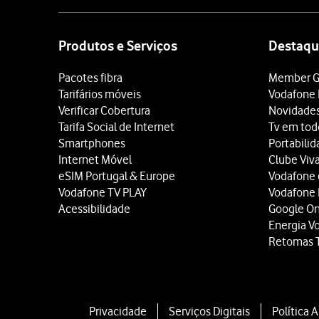
Site
map
Produtos e Serviços
Destaqu
Pacotes fibra
Member G
Tarifários móveis
Vodafone 
Verificar Cobertura
Novidade
Tarifa Social de Internet
Tv em tod
Smartphones
Portabili
Internet Móvel
Clube Viv
eSIM Portugal & Europe
Vodafone
Vodafone TV PLAY
Vodafone
Acessibilidade
Google O
Energia V
Retomas 
Privacidade
Serviços Digitais
Política 