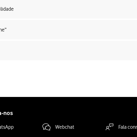
ilidade
ne”
a-nos
atsApp
Webchat
Fala con