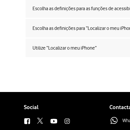
Escolha as definições para as funções de acessib
Escolha as definições para “Localizar o meu iPho
Utilize “Localizar o meu iPhone”
Follow
Social
Contact
us
Wh