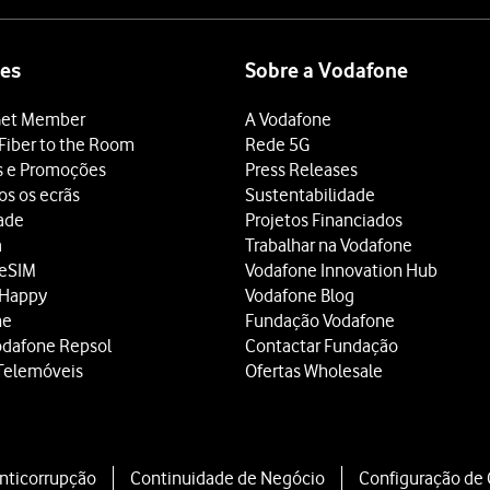
es
Sobre a Vodafone
et Member
A Vodafone
Fiber to the Room
Rede 5G
s e Promoções
Press Releases
os os ecrãs
Sustentabilidade
dade
Projetos Financiados
a
Trabalhar na Vodafone
 eSIM
Vodafone Innovation Hub
 Happy
Vodafone Blog
ne
Fundação Vodafone
odafone Repsol
Contactar Fundação
Telemóveis
Ofertas Wholesale
Anticorrupção
Continuidade de Negócio
Configuração de