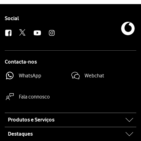
Follow
Social
us
Contacta-nos
WhatsApp
Webchat
Fala connosco
Site
Produtos e Serviços
map
Destaques