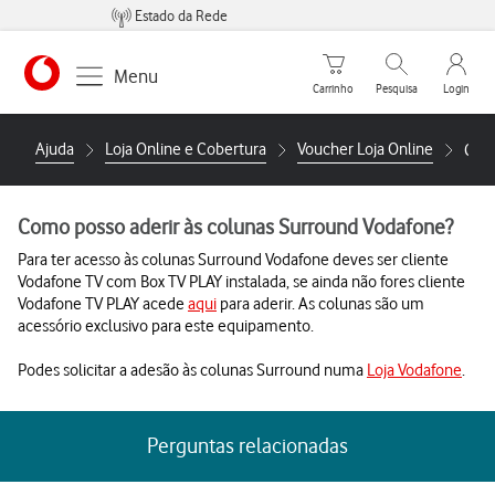
Estado da Rede
Carrinho de compras
Pesquisar
My Vo
Menu
Carrinho
Pesquisa
Login
https://www.vodafone.pt
Ajuda
Loja Online e Cobertura
Voucher Loja Online
Como
Como posso aderir às colunas Surround Vodafone?
Para ter acesso às colunas Surround Vodafone deves ser cliente
Vodafone TV com Box TV PLAY instalada, se ainda não fores cliente
Vodafone TV PLAY acede
aqui
para aderir. As colunas são um
acessório exclusivo para este equipamento.
Podes solicitar a adesão às colunas Surround numa
Loja Vodafone
.
Perguntas relacionadas