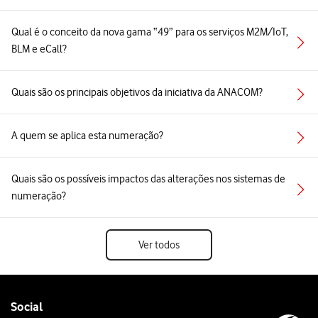
Qual é o conceito da nova gama “49” para os serviços M2M/IoT,
BLM e eCall?
Quais são os principais objetivos da iniciativa da ANACOM?
A quem se aplica esta numeração?
Quais são os possíveis impactos das alterações nos sistemas de
numeração?
Ver todos
Follow
Social