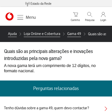
Estado da Rede
Carrinho de compras
Pesquisar
My Vo
Menu
Carrinho
Pesquisa
Login
https://www.vodafone.pt
Ajuda
Loja Online e Cobertura
Gama 49
Quais são as pr
Quais são as principais alterações e inovações
introduzidas pela nova gama?
A nova gama terá um comprimento de 12 dígitos, no
formato nacional.
Perguntas relacionadas
Tenho dúvidas sobre a gama 49, quem devo contactar?