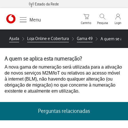
Estado da Rede
Carrinho de compras
Pesquisar
My Vo
Menu
Carrinho
Pesquisa
Login
https://www.vodafone.pt
Ajuda
Loja Online e Cobertura
Gama 49
A quem se apli
A quem se aplica esta numeração?
A nova gama de numeração será utilizada para a ativação
de novos serviços M2M/IoT ou relativos ao acesso móvel
à internet (BLM), não havendo qualquer alteração (ou
obrigação de migração) no que concerne à numeração
existente e atualmente em utilização.
Perguntas relacionadas