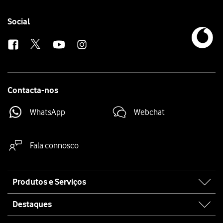
Follow
Social
us
Contacta-nos
WhatsApp
Webchat
Fala connosco
Site
Produtos e Serviços
map
Destaques