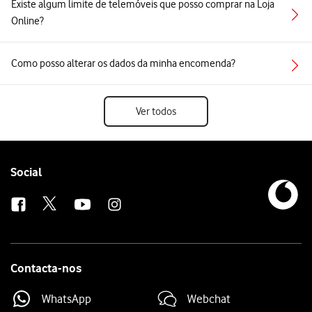
Existe algum limite de telemóveis que posso comprar na Loja
Online?
Como posso alterar os dados da minha encomenda?
Ver todos
Follow
Social
us
Contacta-nos
WhatsApp
Webchat