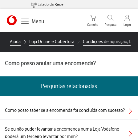
Estado da Rede
Carrinho de compras
Pesquisar
My Vo
Menu
Carrinho
Pesquisa
Login
https://www.vodafone.pt
Ajuda
Loja Online e Cobertura
Condições de aquisição, troc
Como posso anular uma encomenda?
Perguntas relacionadas
Como posso saber se a encomenda foi concluída com sucesso?
Se eu não puder levantar a encomenda numa Loja Vodafone
poderá um terceiro levantar por mim?