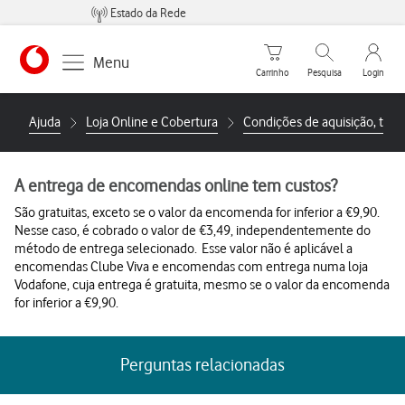
Estado da Rede
Carrinho de compras
Pesquisar
My Vo
Menu
Carrinho
Pesquisa
Login
https://www.vodafone.pt
Ajuda
Loja Online e Cobertura
Condições de aquisição, troc
A entrega de encomendas online tem custos?
São gratuitas, exceto se o valor da encomenda for inferior a €9,90.
Nesse caso, é cobrado o valor de €3,49, independentemente do
método de entrega selecionado. Esse valor não é aplicável a
encomendas Clube Viva e encomendas com entrega numa loja
Vodafone, cuja entrega é gratuita, mesmo se o valor da encomenda
for inferior a €9,90.
Perguntas relacionadas