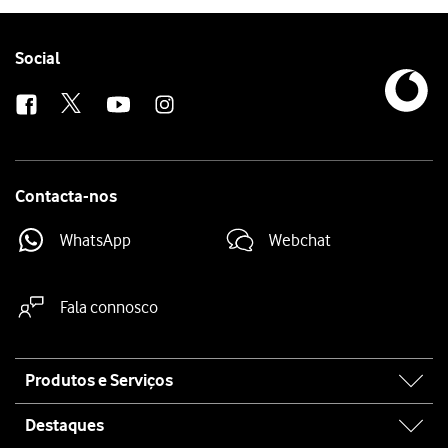
Follow
Social
us
Contacta-nos
WhatsApp
Webchat
Fala connosco
Site
Produtos e Serviços
map
Destaques