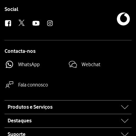
Follow
Social
us
Contacta-nos
WhatsApp
Webchat
Fala connosco
Site
Produtos e Serviços
map
Destaques
Suporte