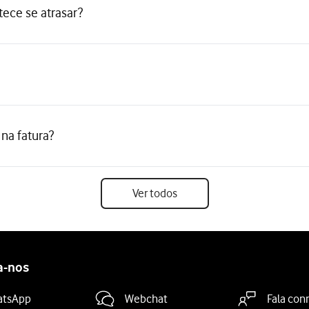
ece se atrasar?
 na fatura?
Ver todos
a-nos
atsApp
Webchat
Fala con