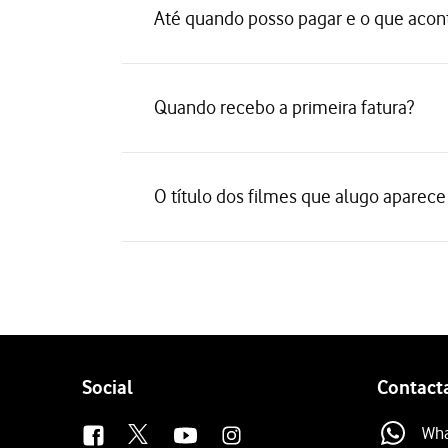
Até quando posso pagar e o que acont
Quando recebo a primeira fatura?
O título dos filmes que alugo aparece
Follow
Social
Contact
us
Wh