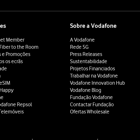
es
Sobre a Vodafone
et Member
A Vodafone
Fiber to the Room
Rede 5G
s e Promoções
Press Releases
os os ecrãs
Sustentabilidade
dade
Projetos Financiados
a
Trabalhar na Vodafone
 eSIM
Vodafone Innovation Hub
 Happy
Vodafone Blog
ne
Fundação Vodafone
odafone Repsol
Contactar Fundação
Telemóveis
Ofertas Wholesale