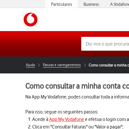
Particulares
Business
A Vodafon
https://www.vodafone.pt
Ajuda
Faturas e carregamentos
Como consultar a minha c
Como consultar a minha conta co
Na App My Vodafone, podes consultar toda a informa
Para isso, segue os seguintes passos:
Acede à
App My Vodafone
e efetua o login com a
Clica em "Consultar Faturas" ou "Valor a pagar";