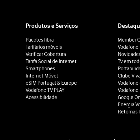
Site
map
Produtos e Serviços
Destaqu
Pacotes fibra
Member G
Tarifários móveis
Vodafone 
Verificar Cobertura
Novidade
Tarifa Social de Internet
Tv em tod
Smartphones
Portabili
Internet Móvel
Clube Viv
eSIM Portugal & Europe
Vodafone
Vodafone TV PLAY
Vodafone
Acessibilidade
Google O
Energia V
Retomas 