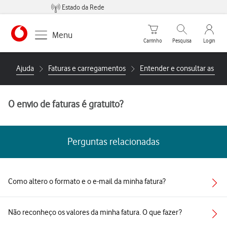
Estado da Rede
Carrinho de compras
Pesquisar
My Vo
Menu
Carrinho
Pesquisa
Login
https://www.vodafone.pt
Ajuda
Faturas e carregamentos
Entender e consultar as min
O envio de faturas é gratuito?
Perguntas relacionadas
Como altero o formato e o e-mail da minha fatura?
Não reconheço os valores da minha fatura. O que fazer?