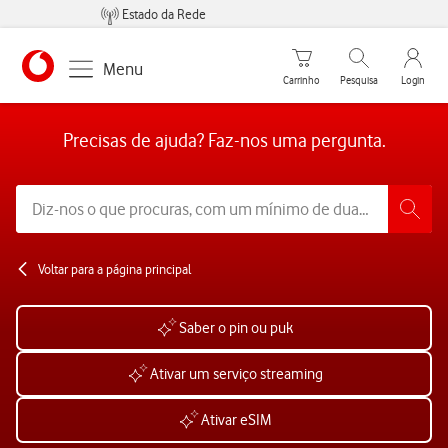
Estado da Rede
Carrinho de compras
Pesquisar
My Vo
Menu
Carrinho
Pesquisa
Login
https://www.vodafone.pt
Precisas de ajuda? Faz-nos uma pergunta.
Voltar para a página principal
Saber o pin ou puk
Ativar um serviço streaming
Ativar eSIM