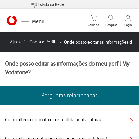
Estado da Rede
Carrinho de compras
Pesquisar
My Vo
Menu
Carrinho
Pesquisa
Login
https://www.vodafone.pt
Ajuda
Conta e Perfil
Onde posso editar as informações do m
Onde posso editar as informações do meu perfil My
Vodafone?
Perguntas relacionadas
Como altero o formato e o e-mail da minha fatura?
Como adiciono contas ou serviços ao meu portefólio?