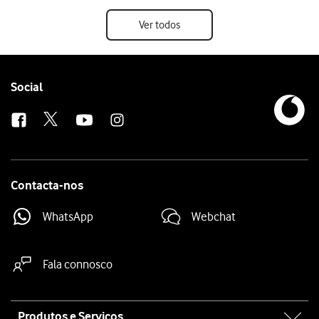
Ver todos
Follow
Social
us
Contacta-nos
WhatsApp
Webchat
Fala connosco
Site
Produtos e Serviços