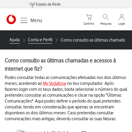
Estado da Rede
Carrinho de compras
Pesquisar
My Vo
Menu
Carrinho
Pesquisa
Login
https://www.vodafone.pt
Ajuda
Conta e Perfil
Como consulto as últimas chamadas e ac
Como consulto as últimas chamadas e acessos à
internet que fiz?
Podes consultar todas as comunicações efetuadas nos dois últimos
meses, acedendo ao
My Vodafone
no teu computador. Após
fazeres login com os teus dados, basta selecionar o número do qual
pretendes consultar as comunicações e clicar na opção "Últimas
Comunicações". Aqui podes definir o período do qual pretendes
consultar, tendo em consideração que apenas se encontram
disponíveis os dois últimos meses. Caso pretendas consultar
comunicações mais antigas, deverás consultar as suas faturas.