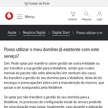
Estado da Rede
Carrinho de compras
Pesquisar
My Vo
Menu
Carrinho
Pesquisa
Login
Ajuda
Negócio Digital
Digital Start
Posso utilizar o meu 
Posso utilizar o meu domínio já existente com este
serviço?
Sim. Pode optar por mantê-lo sobre gestão de outra entidade ou
por transferir a sua gestão para a Vodafone, sendo que o valor
mensal do pacote não sofre alterações em nenhum dos casos.
Ao transferir a gestão do seu domínio para a Vodafone, deixa de ter
encargos e preocupações extra com a manutenção do mesmo, que
passar a ser assegurados pela Vodafone.
Se optar por não transferir a gestão do seu domínio para a
Vodafone, os processos de configuração inicial do serviço poderão
ter uma duração mais longa. Igualmente, caso durante a utilização