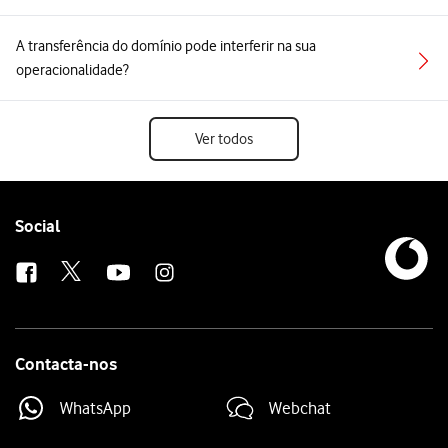
A transferência do domínio pode interferir na sua
operacionalidade?
Ver todos
Follow
Social
us
Contacta-nos
WhatsApp
Webchat