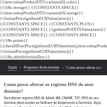
{{item.eshopProductDTO.variants[0].color}}
{{i18n.storage}} {{CONSTANTS.SPACE}}
{{item.eshopProductDTO.variants[0].storage}}
{{formatPrice(getItemEURValue(item))}}
{{CONSTANTS.SPACE}} {{CONSTANTS.PLUS}}
{{CONSTANTS.SPACE}} {{getItemPOINTSValue(item)}}
{{CONSTANTS.SPACE}}
{{CONSTANTS.SPACE}}
{{i18n.points}}
{{checkIfFreePrice(getItemEURValue(item),item.eshopProd
{{formatPrice(getItemEURValue(item))}}
{{i18n.afterSelectionDesc}}
Ajuda
Perguntas Relacionadas
Como posso alterar os re
Como posso alterar os registos DNS do meu
domínio?
Para alterar registos DNS (A, AAAA, MX, CNAME, TXT, SRV) do seu
domínio deve aceder ao Selfcare de Alojamento e Domínios. Após