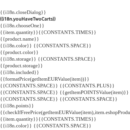
{{i18n.closeDialog}}
{{i18n.youHaveTwoCarts}}
{{i18n.chooseOne}}
{{item.quantity}}{{CONSTANTS.TIMES}}
{{product.name}}
{{i18n.color}} {{CONSTANTS.SPACE}}
{{product.color}}
{{i18n.storage}} {{CONSTANTS.SPACE}}
{{product.storage}}
{{i18n.included}}
{{formatPrice(getItemEURValue(item))}}
{{CONSTANTS.SPACE}} {{CONSTANTS.PLUS}}
{{CONSTANTS.SPACE}} {{getItemPOINTSValue(item)}}
{{CONSTANTS.SPACE}}
{{CONSTANTS.SPACE}}
{{i18n.points}}
{{checkIfFreePrice(getItemEURValue(item),item.eshopProdu
{{item.quantity}}{{CONSTANTS.TIMES}}
{{i18n.color}} {{CONSTANTS.SPACE}}