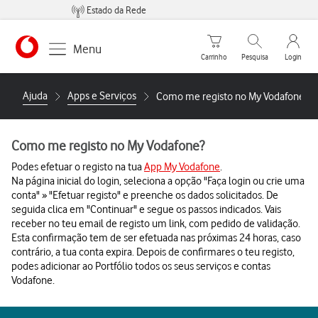
Estado da Rede
Carrinho de compras
Pesquisar
My Vo
Menu
Carrinho
Pesquisa
Login
https://www.vodafone.pt
Ajuda
Apps e Serviços
Como me registo no My Vodafone?
Como me registo no My Vodafone?
Podes efetuar o registo na tua
App My Vodafone
.
Na página inicial do login, seleciona a opção "Faça login ou crie uma
conta" » "Efetuar registo" e preenche os dados solicitados. De
seguida clica em "Continuar" e segue os passos indicados. Vais
receber no teu email de registo um link, com pedido de validação.
Esta confirmação tem de ser efetuada nas próximas 24 horas, caso
contrário, a tua conta expira. Depois de confirmares o teu registo,
podes adicionar ao Portfólio todos os seus serviços e contas
Vodafone.