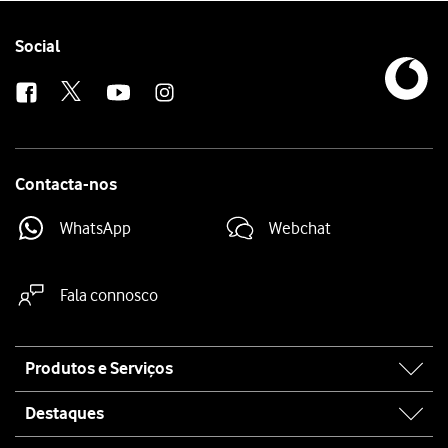
Follow
Social
us
Contacta-nos
WhatsApp
Webchat
Fala connosco
Site
Produtos e Serviços
map
Destaques