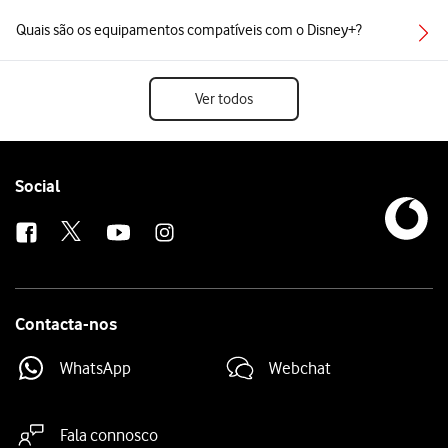
Quais são os equipamentos compatíveis com o Disney+?
Ver todos
Follow
Social
us
Contacta-nos
WhatsApp
Webchat
Fala connosco