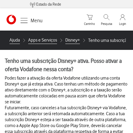
Estado da Rede
Carrinho de compras
Pesquisar
My Vo
Menu
Carrinho
Pesquisa
Login
https://www.vodafone.pt
Ajuda
Apps e Serviços
Disney+
Tenho uma subscrição Dis
Tenho uma subscrição Disney+ ativa. Posso ativar a
oferta Vodafone nessa conta?
Podes fazer a ativação da oferta Vodafone utilizando uma conta
Disney+ que já esteja ativa. Caso tenhas um método de pagamento
ativo diretamente com o Disney+, a subscrição e a taxação serão
automaticamente colocadas em pausa assim que oferta Vodafone
se iniciar.
Futuramente, caso canceles a tua subscrição Disney+ via Vodafone,
a subscrição anterior será retomada automaticamente. Caso a tua
subscrição Disney+ esteja a ser taxada através de outra plataforma,
como a Apple App Store ou Google Play Store, deverás cancelar
essa subscrição através da plataforma respetiva de forma a evitar