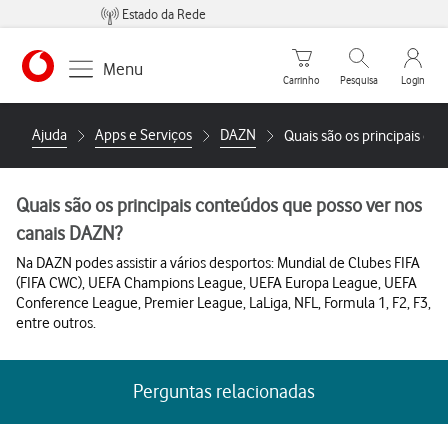
Estado da Rede
Carrinho de compras
Pesquisar
My Vo
Menu
Carrinho
Pesquisa
Login
https://www.vodafone.pt
Ajuda
Apps e Serviços
DAZN
Quais são os principais c
Quais são os principais conteúdos que posso ver nos
canais DAZN?
Na DAZN podes assistir a vários desportos: Mundial de Clubes FIFA
(FIFA CWC), UEFA Champions League, UEFA Europa League, UEFA
Conference League, Premier League, LaLiga, NFL, Formula 1, F2, F3,
entre outros.
Perguntas relacionadas