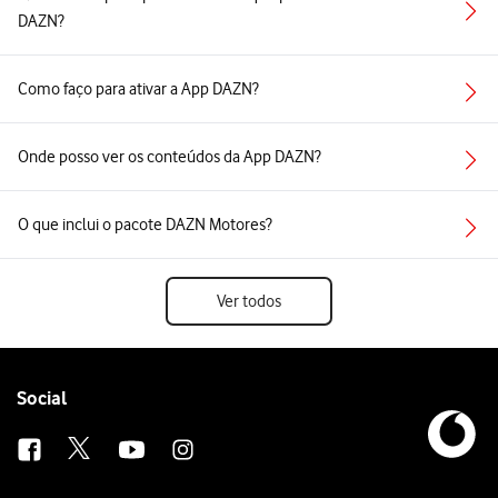
DAZN?
Como faço para ativar a App DAZN?
Onde posso ver os conteúdos da App DAZN?
O que inclui o pacote DAZN Motores?
Ver todos
Follow
Social
us