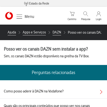
Estado da Rede
Carrinho de compras
Pesquisar
My Vo
Menu
Carrinho
Pesquisa
Login
https://www.vodafone.pt
Ajuda
Apps e Serviços
DAZN
Posso ver os canais DAZN s
Posso ver os canais DAZN sem instalar a app?
Sim, os canais DAZN estão disponíveis na grelha da TV Box.
Perguntas relacionadas
Como posso aderir à DAZN na Vodafone?
Quais são os principais conteúdos que posso ver nos canais