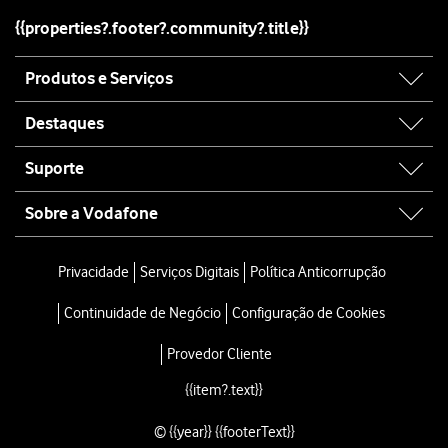
{{properties?.footer?.community?.title}}
Site
Produtos e Serviços
map
Destaques
Suporte
Sobre a Vodafone
Site
map
Privacidade
Serviços Digitais
Política Anticorrupção
Continuidade de Negócio
Configuração de Cookies
Provedor Cliente
{{item?.text}}
© {{year}} {{footerText}}