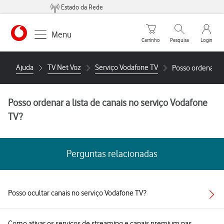
Estado da Rede
Carrinho de compras
Pesquisar
My Vo
Menu
Carrinho
Pesquisa
Login
https://www.vodafone.pt
Ajuda
TV Net Voz
Serviço Vodafone TV
Posso ordenar a 
Posso ordenar a lista de canais no serviço Vodafone
TV?
Perguntas relacionadas
Posso ocultar canais no serviço Vodafone TV?
Como ativar os serviços de streaming e canais premium nas