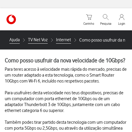
Carrinho de compras
Pesquisar
My Vo
Carrinho
Pesquisa
Login
https://www.vodafone.pt
Ajuda
TV Net Voz
Internet
Como posso usufruir da nova
Como posso usufruir da nova velocidade de 10Gbps?
Para teres acesso à velocidade mais rápida do mercado, precisas de
um router adaptado a esta tecnologia, como o Smart Router
10Gbps com Wi-Fi 6, incluído nos respetivos pacotes.
Para usufruíres desta velocidade nos teus dispositivos, precisas de
um computador com porta ethernet de 10Gbps ou de um
adaptador Thunderbolt 3 de 10Gbps, juntamente com um cabo
ethernet categoria 6 ou superior.
Também podes tirar partido desta tecnologia com um computador
com porta 5Gbps ou 2,5Gbps, ou através da utilização simultânea