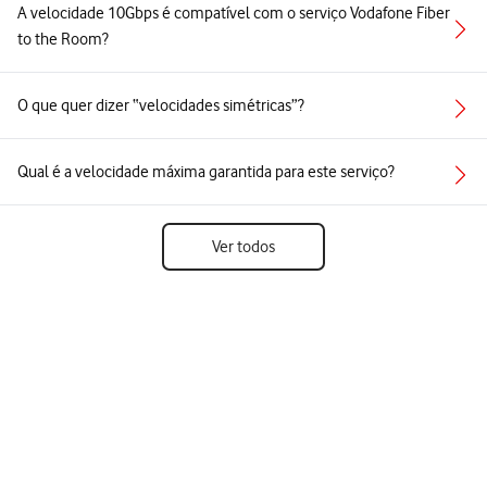
A velocidade 10Gbps é compatível com o serviço Vodafone Fiber
to the Room?
O que quer dizer “velocidades simétricas”?
Qual é a velocidade máxima garantida para este serviço?
Ver todos
Follow
Social
us