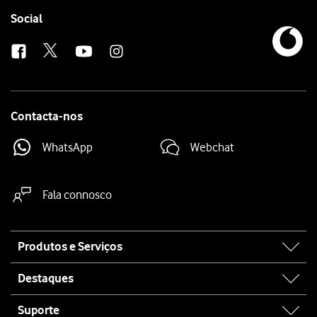
Follow
Social
us
Contacta-nos
WhatsApp
Webchat
Fala connosco
Site
Produtos e Serviços
map
Destaques
Suporte