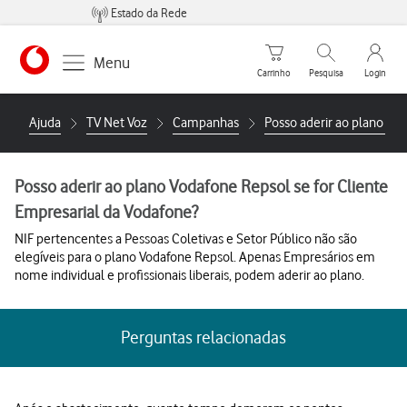
Estado da Rede
Carrinho de compras
Pesquisar
My Vo
Menu
Carrinho
Pesquisa
Login
https://www.vodafone.pt
Ajuda
TV Net Voz
Campanhas
Posso aderir ao plano Vo
Posso aderir ao plano Vodafone Repsol se for Cliente
Empresarial da Vodafone?
NIF pertencentes a Pessoas Coletivas e Setor Público não são
elegíveis para o plano Vodafone Repsol. Apenas Empresários em
nome individual e profissionais liberais, podem aderir ao plano.
Perguntas relacionadas