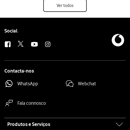
Ver todos
Follow
Social
us
Contacta-nos
WhatsApp
Webchat
Fala connosco
Site
Produtos e Serviços
map