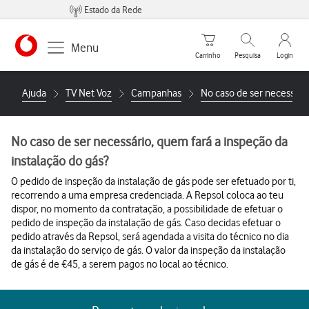
Estado da Rede
Carrinho de compras
Pesquisar
My Vo
Menu
Carrinho
Pesquisa
Login
https://www.vodafone.pt
Ajuda
TV Net Voz
Campanhas
No caso de ser necessário
No caso de ser necessário, quem fará a inspeção da
instalação do gás?
O pedido de inspeção da instalação de gás pode ser efetuado por ti,
recorrendo a uma empresa credenciada. A Repsol coloca ao teu
dispor, no momento da contratação, a possibilidade de efetuar o
pedido de inspeção da instalação de gás. Caso decidas efetuar o
pedido através da Repsol, será agendada a visita do técnico no dia
da instalação do serviço de gás. O valor da inspeção da instalação
de gás é de €45, a serem pagos no local ao técnico.