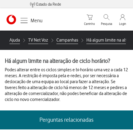
Estado da Rede
Carrinho de compras
Pesquisar
My Vo
Menu
Carrinho
Pesquisa
Login
https://www.vodafone.pt
Ajuda
TV Net Voz
Campanhas
Há algum limite na altera
Há algum limite na alteração de ciclo horário?
Podes alterar entre os ciclos simples e bi-horário uma vez a cada 12
meses. A restrição é imposta pela e-redes, por ser necessária a
deslocação de uma equipa ao local para fazer a alteração. Se
tiveres feito a alteração de ciclo há menos de 12 meses e pedires a
alteração de comercializador, não podes beneficiar da alteração de
ciclo no novo comercializador.
Perguntas relacionadas