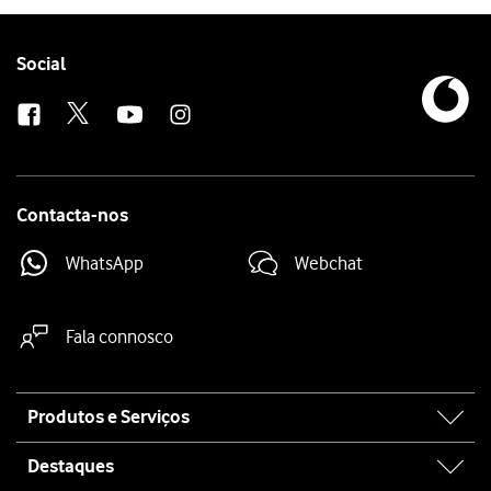
Follow
Social
us
Contacta-nos
WhatsApp
Webchat
Fala connosco
Site
Produtos e Serviços
map
Destaques