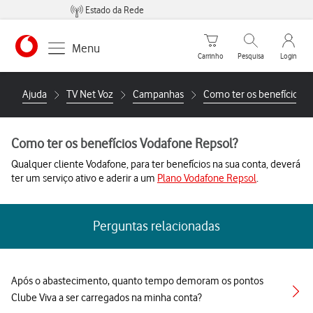
Estado da Rede
Carrinho de compras
Pesquisar
My Vo
Menu
Carrinho
Pesquisa
Login
https://www.vodafone.pt
Ajuda
TV Net Voz
Campanhas
Como ter os benefícios V
Como ter os benefícios Vodafone Repsol?
Qualquer cliente Vodafone, para ter benefícios na sua conta, deverá
ter um serviço ativo e aderir a um
Plano Vodafone Repsol
.
Perguntas relacionadas
Após o abastecimento, quanto tempo demoram os pontos
Clube Viva a ser carregados na minha conta?