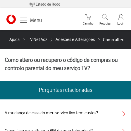
Estado da Rede
Carrinho de compras
Pesquisar
My Vo
Menu
Carrinho
Pesquisa
Login
https://www.vodafone.pt
Ajuda
TV Net Voz
Adesões e Alterações
Como altero ou
Como altero ou recupero o código de compras ou
controlo parental do meu serviço TV?
Perguntas relacionadas
A mudança de casa do meu serviço fixo tem custos?
O que faço para alterar o PIN do meu telemóvel?