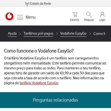
Estado da Rede
Carrinho de compras
Pesquisar
My Vo
Menu
Carrinho
Pesquisa
Login
https://www.vodafone.pt
Ajuda
Tarifários pré-pagos
Vodafone EasyGo
Como funci
Como funciona o Vodafone EasyGo?
O tarifário Vodafone EasyGo é um tarifário sem carregamentos
obrigatórios nem mensalidade. Este tarifário permite comunicar ao
mesmo preço para todas as redes. Para manteres o teu tarifário,
apenas tens de garantir um saldo de €0,99 a cada 30 dias para que
seja cobrada a taxa de acordo com o tarifário. Mais informações na
página do
tarifário Vodafone EasyGo
.
Perguntas relacionadas