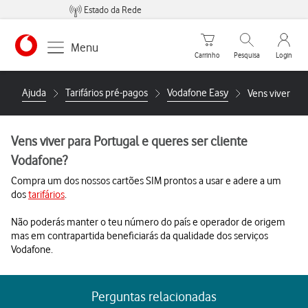
Estado da Rede
Carrinho de compras
Pesquisar
My Vo
Menu
Carrinho
Pesquisa
Login
https://www.vodafone.pt
Ajuda
Tarifários pré-pagos
Vodafone Easy
Vens viver par
Vens viver para Portugal e queres ser cliente
Vodafone?
Compra um dos nossos cartões SIM prontos a usar e adere a um
dos
tarifários
.
Não poderás manter o teu número do país e operador de origem
mas em contrapartida beneficiarás da qualidade dos serviços
Vodafone.
Perguntas relacionadas