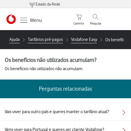
Estado da Rede
Carrinho de compras
Pesquisar
Menu
Carrinho
Pesquisa
https://www.vodafone.pt
Ajuda
Tarifários pré-pagos
Vodafone Easy
Os benefícios
Os benefícios não utilizados acumulam?
Os benefícios não utilizados não acumulam.
Perguntas relacionadas
Vais viver para outro país e queres manter o tarifário atual?
Vens viver para Portugal e queres ser cliente Vodafone?