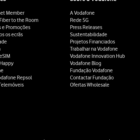
et Member
A Vodafone
Fiber to the Room
Rede 5G
s e Promoções
Press Releases
os os ecrãs
Sustentabilidade
dade
Projetos Financiados
a
Trabalhar na Vodafone
 eSIM
Vodafone Innovation Hub
 Happy
Vodafone Blog
ne
Fundação Vodafone
odafone Repsol
Contactar Fundação
Telemóveis
Ofertas Wholesale