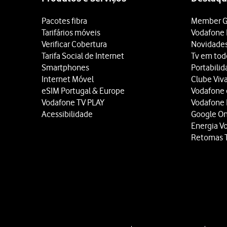
Pacotes fibra
Member G
Tarifários móveis
Vodafone 
Verificar Cobertura
Novidade
Tarifa Social de Internet
Tv em tod
Smartphones
Portabili
Internet Móvel
Clube Viv
eSIM Portugal & Europe
Vodafone
Vodafone TV PLAY
Vodafone
Acessibilidade
Google O
Energia V
Retomas 
Site
map