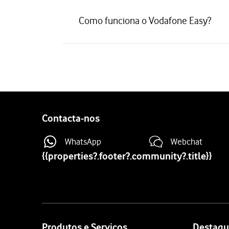
Como funciona o Vodafone Easy?
Contacta-nos
WhatsApp
Webchat
{{properties?.footer?.community?.title}}
Site
map
Produtos e Serviços
Destaqu