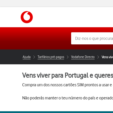
https://www.vodafone.pt
Ajuda
Tarifários pré-pagos
Vodafone Directo
Vens viv
Vens viver para Portugal e quere
Compra um dos nossos cartões SIM prontos a usar e
Não poderás manter o teu número do país e operado