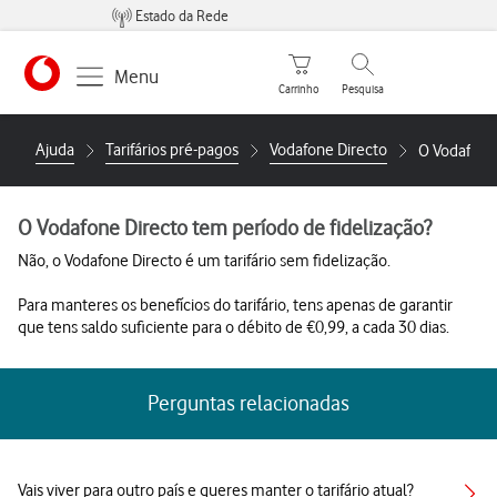
Estado da Rede
Carrinho de compras
Pesquisar
Menu
Carrinho
Pesquisa
https://www.vodafone.pt
Ajuda
Tarifários pré-pagos
Vodafone Directo
O Vodafone 
O Vodafone Directo tem período de fidelização?
Não, o Vodafone Directo é um tarifário sem fidelização.
Para manteres os benefícios do tarifário, tens apenas de garantir
que tens saldo suficiente para o débito de €0,99, a cada 30 dias.
Perguntas relacionadas
Vais viver para outro país e queres manter o tarifário atual?