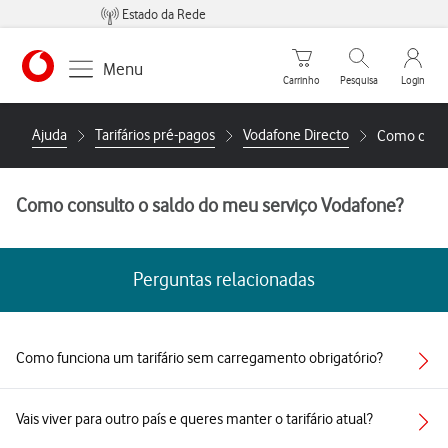
Estado da Rede
Carrinho de compras
Pesquisar
My Vo
Menu
Carrinho
Pesquisa
Login
https://www.vodafone.pt
Ajuda
Tarifários pré-pagos
Vodafone Directo
Como consu
Como consulto o saldo do meu serviço Vodafone?
Perguntas relacionadas
Como funciona um tarifário sem carregamento obrigatório?
Vais viver para outro país e queres manter o tarifário atual?