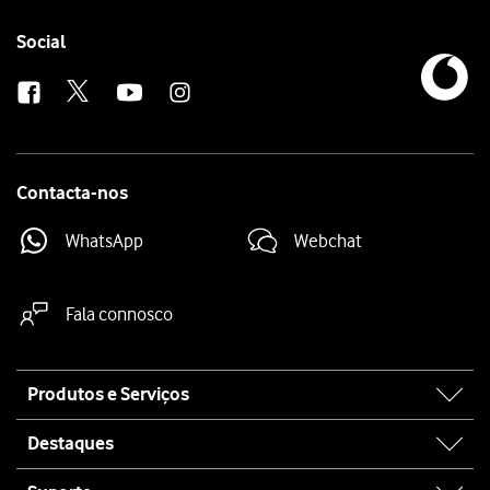
Follow
Social
us
Contacta-nos
WhatsApp
Webchat
Fala connosco
Site
Produtos e Serviços
map
Destaques