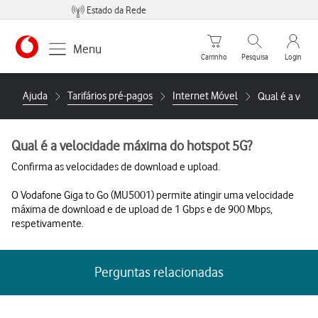
Estado da Rede
Carrinho de compras
Pesquisar
My Vo
Menu
Carrinho
Pesquisa
Login
https://www.vodafone.pt
Ajuda
Tarifários pré-pagos
Internet Móvel
Qual é a vel
Qual é a velocidade máxima do hotspot 5G?
Confirma as velocidades de download e upload.
O Vodafone Giga to Go (MU5001) permite atingir uma velocidade
máxima de download e de upload de 1 Gbps e de 900 Mbps,
respetivamente.
Perguntas relacionadas