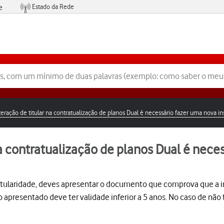
Estado da Rede
e
Condições de Oferta de Serviços
teração de titular na contratualização de planos Dual é necessário fazer uma nova i
na contratualização de planos Dual é nece
titularidade, deves apresentar o documento que comprova que a i
apresentado deve ter validade inferior a 5 anos. No caso de nã