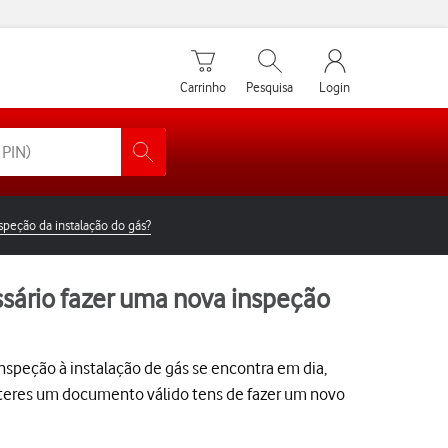
Carrinho de compras
Pesquisar
My Vodafone Men
Carrinho
Pesquisa
Login
nspeção da instalação do gás?
ssário fazer uma nova inspeção
nspeção à instalação de gás se encontra em dia,
o teres um documento válido tens de fazer um novo