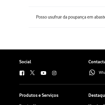
Posso usufruir da poupança em abast
Follow
Social
Contact
us
Wh
Site
map
Produtos e Serviços
Destaqu