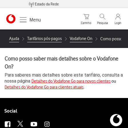
Estado da Rede
Carrinho de compras
Pesquisar
My Vo
Menu
Carrinho
Pesquisa
Login
https://www.vodafone.pt
Ajuda
Tarifários pós-pagos
Vodafone On
Como posso sab
Como posso saber mais detalhes sobre o Vodafone
On?
Para saberes mais detalhes sobre este tarifário, consulta a
Detalhes do Vodafone Go para novos clientes
ou
nossa página
Detalhes do Vodafone Go para clientes atuais
.
Follow
Social
us