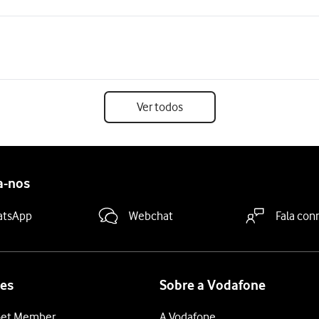
Ver todos
a-nos
atsApp
Webchat
Fala con
es
Sobre a Vodafone
et Member
A Vodafone