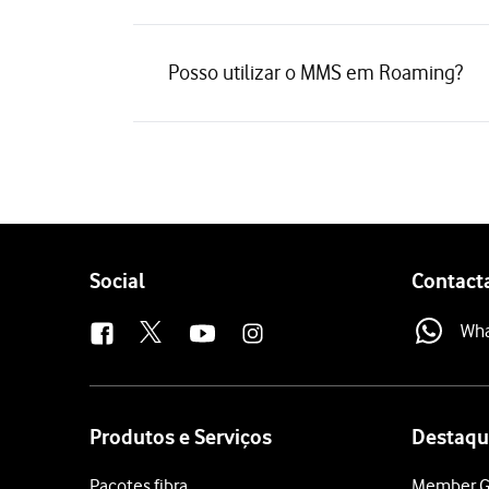
Posso utilizar o MMS em Roaming?
Follow
Social
Contact
us
Wh
Site
map
Produtos e Serviços
Destaqu
Pacotes fibra
Member G