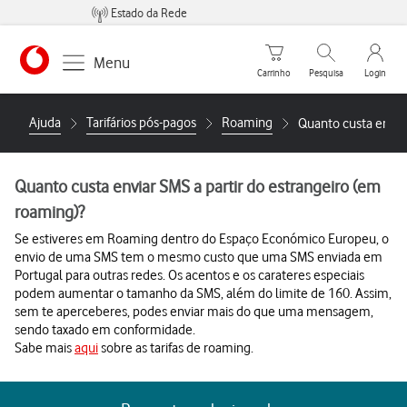
Estado da Rede
Carrinho de compras
Pesquisar
My Vo
Menu
Carrinho
Pesquisa
Login
https://www.vodafone.pt
Ajuda
Tarifários pós-pagos
Roaming
Quanto custa enviar
Quanto custa enviar SMS a partir do estrangeiro (em
roaming)?
Se estiveres em Roaming dentro do Espaço Económico Europeu, o
envio de uma SMS tem o mesmo custo que uma SMS enviada em
Portugal para outras redes. Os acentos e os carateres especiais
podem aumentar o tamanho da SMS, além do limite de 160. Assim,
sem te aperceberes, podes enviar mais do que uma mensagem,
sendo taxado em conformidade.
Sabe mais
aqui
sobre as tarifas de roaming.