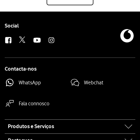
Follow
Social
us
Contacta-nos
WhatsApp
Webchat
Fala connosco
Site
Produtos e Serviços
map