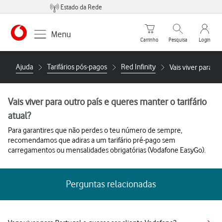
Estado da Rede
Carrinho de compras
Pesquisar
My Vo
Menu
Carrinho
Pesquisa
Login
https://www.vodafone.pt
Ajuda
Tarifários pós-pagos
Red Infinity
Vais viver para ou
Vais viver para outro país e queres manter o tarifário
atual?
Para garantires que não perdes o teu número de sempre,
recomendamos que adiras a um tarifário pré-pago sem
carregamentos ou mensalidades obrigatórias (Vodafone EasyGo).
Perguntas relacionadas