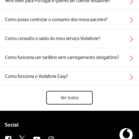
Vens viver para Portugal e queres ser cliente Vodafone?
Como posso controlar o consumo dos meus pacotes?
Como consulto o saldo do meu serviço Vodafone?
Como funciona um tarifário sem carregamento obrigatório?
Como funciona o Vodafone Easy?
Ver todos
Follow
Social
us