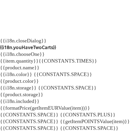
{{i18n.closeDialog}}
{{i18n.youHaveTwoCarts}}
{{i18n.chooseOne}}
{{item.quantity}}{{CONSTANTS.TIMES}}
{{product.name}}
{{i18n.color}} {{CONSTANTS.SPACE}}
{{product.color}}
{{i18n.storage}} {{CONSTANTS.SPACE}}
{{product.storage}}
{{i18n.included}}
{{formatPrice(getItemEURValue(item))}}
{{CONSTANTS.SPACE}} {{CONSTANTS.PLUS}}
{{CONSTANTS.SPACE}} {{getItemPOINTSValue(item)}}
{{CONSTANTS.SPACE}}
{{CONSTANTS.SPACE}}