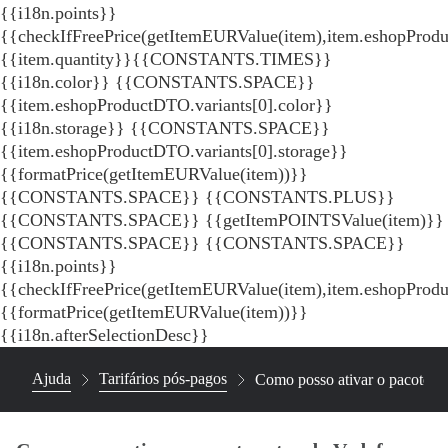
{{i18n.points}}
{{checkIfFreePrice(getItemEURValue(item),item.eshopProdu
{{item.quantity}}{{CONSTANTS.TIMES}}
{{i18n.color}} {{CONSTANTS.SPACE}}
{{item.eshopProductDTO.variants[0].color}}
{{i18n.storage}} {{CONSTANTS.SPACE}}
{{item.eshopProductDTO.variants[0].storage}}
{{formatPrice(getItemEURValue(item))}}
{{CONSTANTS.SPACE}} {{CONSTANTS.PLUS}}
{{CONSTANTS.SPACE}} {{getItemPOINTSValue(item)}}
{{CONSTANTS.SPACE}}
{{CONSTANTS.SPACE}}
{{i18n.points}}
{{checkIfFreePrice(getItemEURValue(item),item.eshopProd
{{formatPrice(getItemEURValue(item))}}
{{i18n.afterSelectionDesc}}
Ajuda
Tarifários pós-pagos
Como posso ativar o pacote e