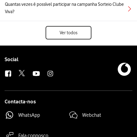
Quantas vezes é possível participar na campanha Sorteio Clube
Viva?
Ver todos
Follow
Social
us
Contacta-nos
WhatsApp
Webchat
Fala connosco