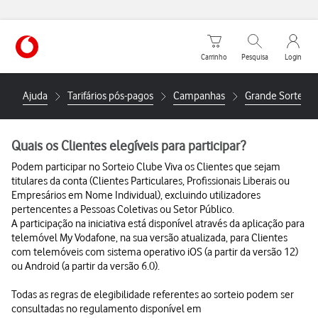
Carrinho de compras
Pesquisar
My Vo
Carrinho
Pesquisa
Login
https://www.vodafone.pt
Ajuda
Tarifários pós-pagos
Campanhas
Grande Sorteio 
Quais os Clientes elegíveis para participar?
Podem participar no Sorteio Clube Viva os Clientes que sejam
titulares da conta (Clientes Particulares, Profissionais Liberais ou
Empresários em Nome Individual), excluindo utilizadores
pertencentes a Pessoas Coletivas ou Setor Público.
A participação na iniciativa está disponível através da aplicação para
telemóvel My Vodafone, na sua versão atualizada, para Clientes
com telemóveis com sistema operativo iOS (a partir da versão 12)
ou Android (a partir da versão 6.0).
Todas as regras de elegibilidade referentes ao sorteio podem ser
consultadas no regulamento disponível em