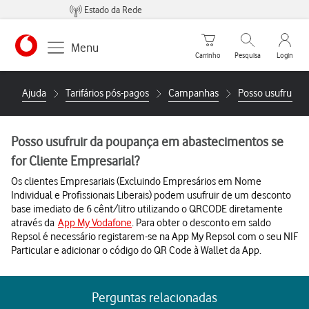
Estado da Rede
Carrinho de compras
Pesquisar
My Vo
Menu
Carrinho
Pesquisa
Login
https://www.vodafone.pt
Ajuda
Tarifários pós-pagos
Campanhas
Posso usufruir d
Posso usufruir da poupança em abastecimentos se
for Cliente Empresarial?
Os clientes Empresariais (Excluindo Empresários em Nome
Individual e Profissionais Liberais) podem usufruir de um desconto
base imediato de 6 cênt/litro utilizando o QRCODE diretamente
através da
App My Vodafone
. Para obter o desconto em saldo
Repsol é necessário registarem-se na App My Repsol com o seu NIF
Particular e adicionar o código do QR Code à Wallet da App.
Perguntas relacionadas