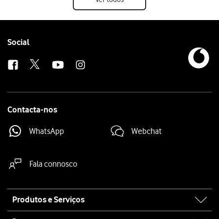
Follow
Social
us
Contacta-nos
WhatsApp
Webchat
Fala connosco
Site
Produtos e Serviços
map