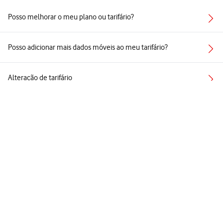
Posso melhorar o meu plano ou tarifário?
Posso adicionar mais dados móveis ao meu tarifário?
Alteração de tarifário
A alteração de tarifário tem custos?
Recebi um e-mail com uma oferta exclusiva. E agora?
Ver todos
Follow
Social