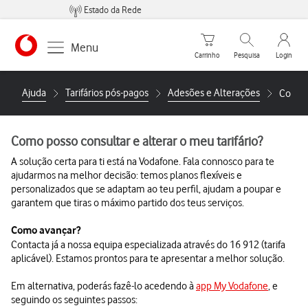
Estado da Rede
Carrinho de compras
Pesquisar
My Vo
Menu
Carrinho
Pesquisa
Login
https://www.vodafone.pt
Ajuda
Tarifários pós-pagos
Adesões e Alterações
Como p
Como posso consultar e alterar o meu tarifário?
A solução certa para ti está na Vodafone. Fala connosco para te
ajudarmos na melhor decisão: temos planos flexíveis e
personalizados que se adaptam ao teu perfil, ajudam a poupar e
garantem que tiras o máximo partido dos teus serviços.
Como avançar?
Contacta já a nossa equipa especializada através do 16 912 (tarifa
aplicável). Estamos prontos para te apresentar a melhor solução.
Em alternativa, poderás fazê-lo acedendo à
app My Vodafone
, e
seguindo os seguintes passos: