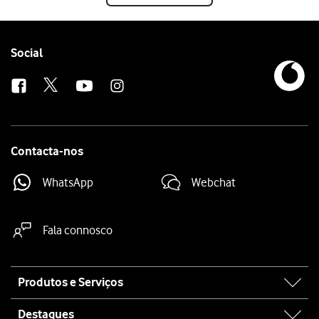
Follow
Social
us
Contacta-nos
WhatsApp
Webchat
Fala connosco
Site
Produtos e Serviços
map
Destaques