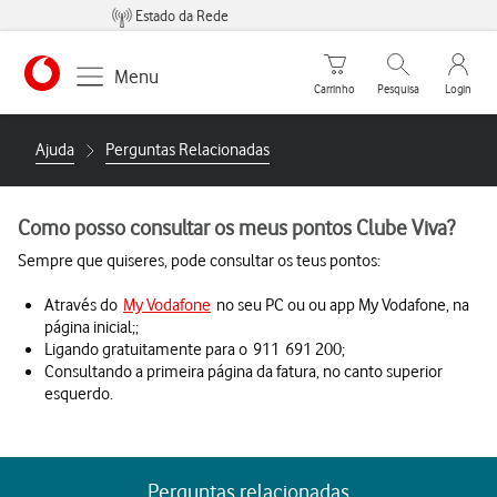
Estado da Rede
Carrinho de compras
Pesquisar
My Vo
Menu
Carrinho
Pesquisa
Login
https://www.vodafone.pt
Ajuda
Perguntas Relacionadas
Como posso consultar os meus pontos Clube Viva?
Sempre que quiseres, pode consultar os teus pontos:
Através do
My Vodafone
no seu PC ou ou app My Vodafone, na
página inicial;;
Ligando gratuitamente para o 911 691 200;
Consultando a primeira página da fatura, no canto superior
esquerdo.
Perguntas relacionadas