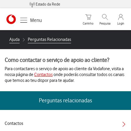
Estado da Rede
Carrinho de compras
Pesquisar
My Vo
Menu
Carrinho
Pesquisa
Login
https://www.vodafone.pt
Ajuda
Perguntas Relacionadas
Como contactar o serviço de apoio ao cliente?
Para contactares o serviço de apoio ao cliente da Vodafone, visita a
nossa página de
Contactos
onde poderás consultar todos os canais
que temos ao teu dispor para te ajudar.
Perguntas relacionadas
Contactos