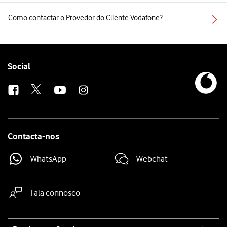
Como contactar o Provedor do Cliente Vodafone?
Follow
Social
us
Contacta-nos
WhatsApp
Webchat
Fala connosco
Site