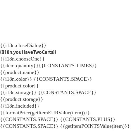
{{i18n.closeDialog}}
{{i18n.youHaveTwoCarts}}
{{i18n.chooseOne}}
{{item.quantity}}{{CONSTANTS.TIMES}}
{{product.name}}
{{i18n.color}} {{CONSTANTS.SPACE}}
{{product.color}}
{{i18n.storage}} {{CONSTANTS.SPACE}}
{{product.storage}}
{{i18n.included}}
{{formatPrice(getItemEURValue(item))}}
{{CONSTANTS.SPACE}} {{CONSTANTS.PLUS}}
{{CONSTANTS.SPACE}} {{getItemPOINTSValue(item)}}