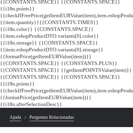
{{CONSTANTS.SPACE}}
{{CONSTANTS.SPACE}}
{{i18n.points}}
{{checkIfFreePrice(getItemEURValue(item),item.eshopProdu
{{item.quantity}}{{CONSTANTS.TIMES}}
{{i18n.color}} {{CONSTANTS.SPACE}}
{{item.eshopProductDTO.variants[0].color}}
{{i18n.storage}} {{CONSTANTS.SPACE}}
{{item.eshopProductDTO.variants[0].storage}}
{{formatPrice(getItemEURValue(item))}}
{{CONSTANTS.SPACE}} {{CONSTANTS.PLUS}}
{{CONSTANTS.SPACE}} {{getItemPOINTSValue(item)}}
{{CONSTANTS.SPACE}}
{{CONSTANTS.SPACE}}
{{i18n.points}}
{{checkIfFreePrice(getItemEURValue(item),item.eshopProd
{{formatPrice(getItemEURValue(item))}}
{{i18n.afterSelectionDesc}}
Ajuda
Perguntas Relacionadas