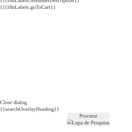
{{i18nLabels.reminderDescription}}
{{i18nLabels.goToCart}}
Close dialog
{{searchOverlayHeading}}
Procurar