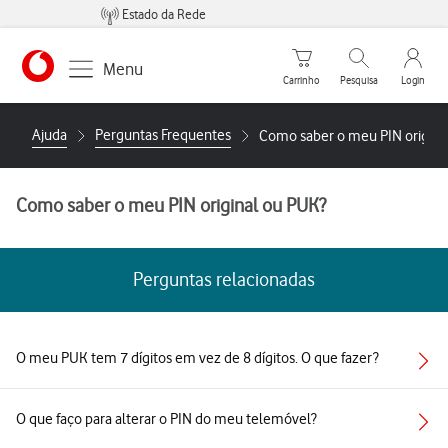
Estado da Rede
Carrinho de compras
Pesquisar
My Vo
Menu
Carrinho
Pesquisa
Login
https://www.vodafone.pt
Ajuda
Perguntas Frequentes
Como saber o meu PIN origina
Como saber o meu PIN original ou PUK?
Perguntas relacionadas
O meu PUK tem 7 dígitos em vez de 8 dígitos. O que fazer?
O que faço para alterar o PIN do meu telemóvel?