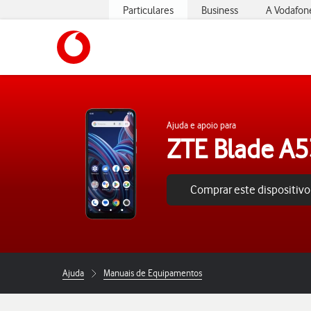
Particulares
Business
A Vodafon
https://www.vodafone.pt
Ajuda e apoio para
ZTE Blade A
Comprar este dispositivo
Ajuda
Manuais de Equipamentos