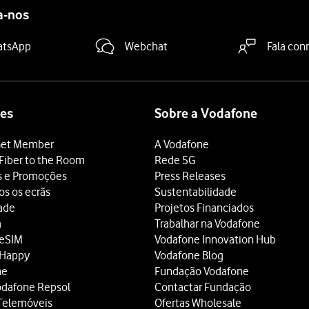
a-nos
atsApp
Webchat
Fala con
es
Sobre a Vodafone
et Member
A Vodafone
Fiber to the Room
Rede 5G
s e Promoções
Press Releases
os os ecrãs
Sustentabilidade
dade
Projetos Financiados
a
Trabalhar na Vodafone
 eSIM
Vodafone Innovation Hub
 Happy
Vodafone Blog
ne
Fundação Vodafone
odafone Repsol
Contactar Fundação
Telemóveis
Ofertas Wholesale