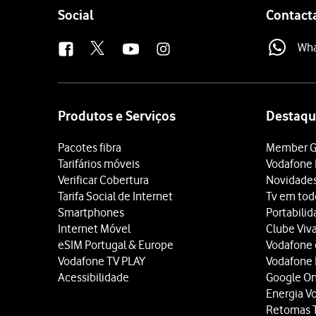
Follow
Social
Contact
us
Wh
Site
map
Produtos e Serviços
Destaqu
Pacotes fibra
Member G
Tarifários móveis
Vodafone 
Verificar Cobertura
Novidade
Tarifa Social de Internet
Tv em tod
Smartphones
Portabili
Internet Móvel
Clube Viv
eSIM Portugal & Europe
Vodafone
Vodafone TV PLAY
Vodafone
Acessibilidade
Google O
Energia V
Retomas 