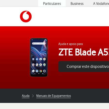
Particulares
Business
A Vodafon
https://www.vodafone.pt
Ajuda e apoio para
ZTE Blade A
Comprar este dispositivo
Ajuda
Manuais de Equipamentos