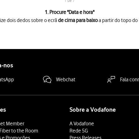
1 de 7
1. Procure "
Data e hora
"
ize dois dedos sobre o ecrã
de cima para baixo
a partir do topo do 
o ecrã
de cima para baixo
a partir do topo do ecrã.
es
.
 "Definir a hora automaticamente"
para ativar a função.
a-nos
 "Definir o fuso horário automaticamente"
para ativar a função.
 terminar e voltar ao ecrã inicial.
atsApp
Webchat
Fala con
es
Sobre a Vodafone
et Member
A Vodafone
Fiber to the Room
Rede 5G
s e Promoções
Press Releases